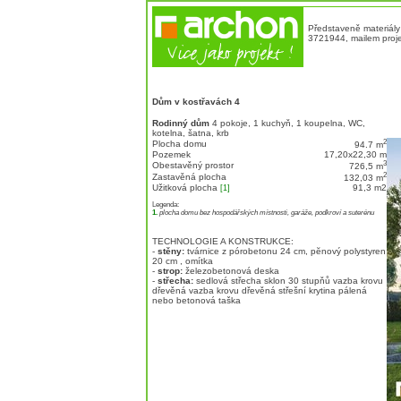
Představeně materiály
3721944, mailem proje
Dům v kostřavách 4
Rodinný dům
4 pokoje, 1 kuchyň, 1 koupelna, WC,
kotelna, šatna, krb
2
Plocha domu
94.7 m
Pozemek
17,20x22,30 m
3
Obestavěný prostor
726,5 m
2
Zastavěná plocha
132,03 m
Užitková plocha
91,3 m
2
[1]
Legenda:
1.
plocha domu bez hospodářských místnosti, garáže, podkroví a suterénu
TECHNOLOGIE A KONSTRUKCE:
-
stěny:
tvárnice z pórobetonu 24 cm, pĕnový polystyren
20 cm , omítka
-
strop:
železobetonová deska
-
střecha:
sedlová střecha sklon 30 stupňů vazba krovu
dřevěná vazba krovu dřevěná střešní krytina pálená
nebo betonová taška