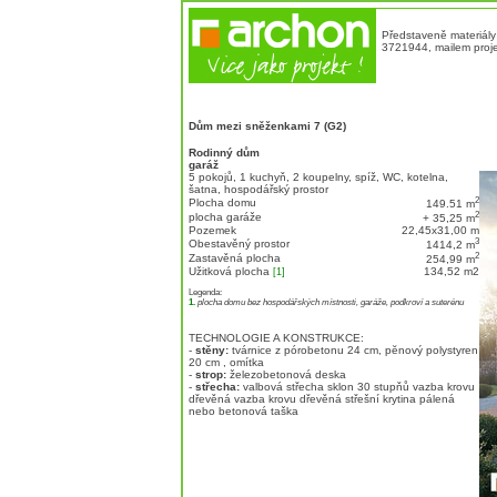
Představeně materiály
3721944, mailem proje
Dům mezi sněženkami 7 (G2)
Rodinný dům
garáž
5 pokojů, 1 kuchyň, 2 koupelny, spíž, WC, kotelna,
šatna, hospodářský prostor
2
Plocha domu
149.51 m
2
plocha garáže
+ 35,25 m
Pozemek
22,45x31,00 m
3
Obestavěný prostor
1414,2 m
2
Zastavěná plocha
254,99 m
Užitková plocha
134,52 m
2
[1]
Legenda:
1.
plocha domu bez hospodářských místnosti, garáže, podkroví a suterénu
TECHNOLOGIE A KONSTRUKCE:
-
stěny:
tvárnice z pórobetonu 24 cm, pĕnový polystyren
20 cm , omítka
-
strop:
železobetonová deska
-
střecha:
valbová střecha sklon 30 stupňů vazba krovu
dřevěná vazba krovu dřevěná střešní krytina pálená
nebo betonová taška