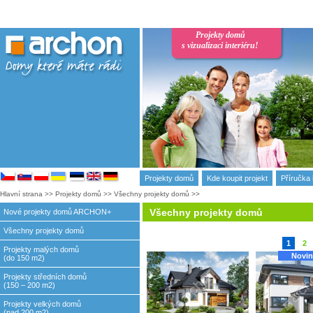
Projekty domů
s vizualizaci interiéru!
Projekty domů
Kde koupit projekt
Příručka 
Hlavní strana
>>
Projekty domů
>>
Všechny projekty domů
>>
Všechny projekty domů
Nové projekty domů ARCHON+
Všechny projekty domů
1
2
Projekty malých domů
Novin
(do 150 m2)
Projekty středních domů
(150 – 200 m2)
Projekty velkých domů
(nad 200 m2)