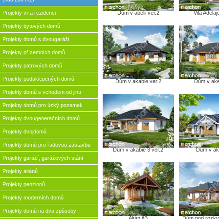
Projekty vil a rezidenci
Dům v abélii ver.2
Vila Adela
Projekty bytových domů
Projekty domů s dvougaráží
Projekty přízemních domů
Projekty patrových domů
Projekty podsklepených domů
Dům v akabie ver.2
Dům v ake
Projekty domů s vchodem od jihu
Projekty domů pro úzký pozemek
Projekty dvougeneračních domů
Projekty dvojdomů
Projekty domů pro řadovou zástavbu
Dům v akabie 3 ver.2
Dům v ak
Projekty garáží, garážových stání
Projekty altánů
Projekty penzionů
Projekty moderních domů
Projekty domů na dva způsoby
Altán A3
Dům pod rozkve