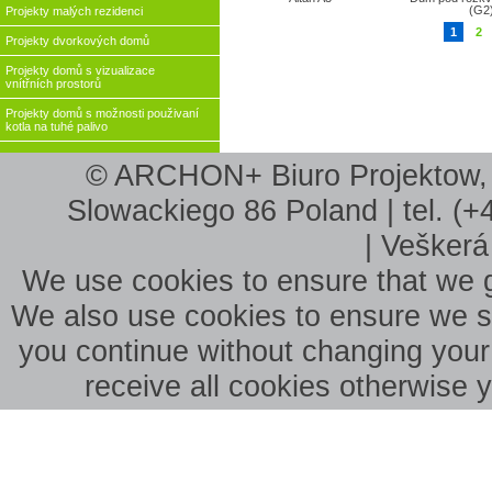
(G2
Projekty malých rezidenci
1
2
Projekty dvorkových domů
Projekty domů s vizualizace
vnítřních prostorů
Projekty domů s možnosti použivaní
kotla na tuhé palivo
© ARCHON+ Biuro Projektow, B
Slowackiego 86 Poland | tel. (+
| Veškerá
We use cookies to ensure that we g
We also use cookies to ensure we sho
you continue without changing your 
receive all cookies otherwise 