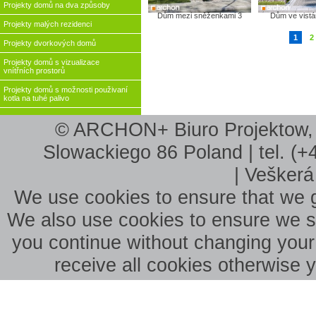
Projekty domů na dva způsoby
Dům mezi sněženkami 3
Dům ve vistár
Projekty malých rezidenci
1
2
Projekty dvorkových domů
Projekty domů s vizualizace
vnítřních prostorů
Projekty domů s možnosti použivaní
kotla na tuhé palivo
© ARCHON+ Biuro Projektow, B
Slowackiego 86 Poland | tel. (+
| Veškerá
We use cookies to ensure that we g
We also use cookies to ensure we sho
you continue without changing your 
receive all cookies otherwise 