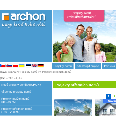
Projekty domů
s vizualizaci interiéru!
Projekty domů
Kde koupit projekt
Příručka 
Hlavní strana
>>
Projekty domů
>>
Projekty středních domů
(150 – 200 m2)
>>
Projekty středních domů
Nové projekty domů ARCHON+
Všechny projekty domů
(150 – 200 m2)
1
2
Projekty malých domů
Novin
(do 150 m2)
Projekty středních domů
(150 – 200 m2)