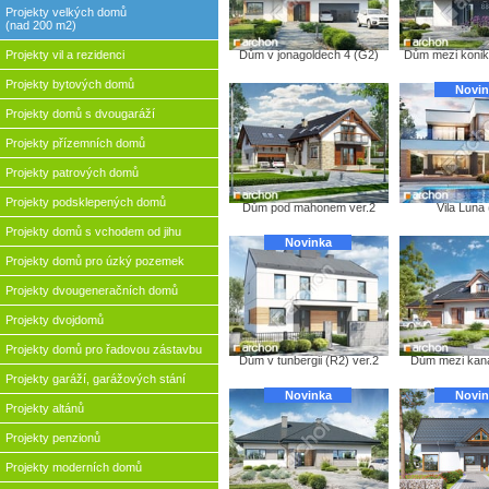
Projekty velkých domů
(nad 200 m2)
Projekty vil a rezidenci
Dům v jonagoldech 4 (G2)
Dům mezi konik
Projekty bytových domů
Novin
Projekty domů s dvougaráží
Projekty přízemních domů
Projekty patrových domů
Projekty podsklepených domů
Dům pod mahonem ver.2
Vila Luna
Projekty domů s vchodem od jihu
Novinka
Projekty domů pro úzký pozemek
Projekty dvougeneračních domů
Projekty dvojdomů
Projekty domů pro řadovou zástavbu
Dům v tunbergii (R2) ver.2
Dům mezi kan
Projekty garáží, garážových stání
Novinka
Novin
Projekty altánů
Projekty penzionů
Projekty moderních domů