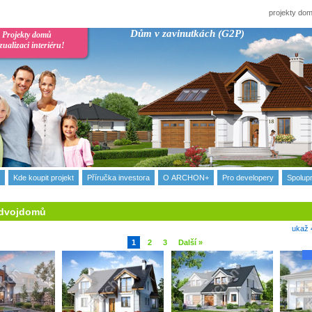
projekty d
Dům v zavinutkách (G2P)
Projekty domů
izualizaci interiéru!
Kde koupit projekt
Příručka investora
О ARCHON+
Pro developery
Spolup
 dvojdomů
ukaž 
1
2
3
Další »