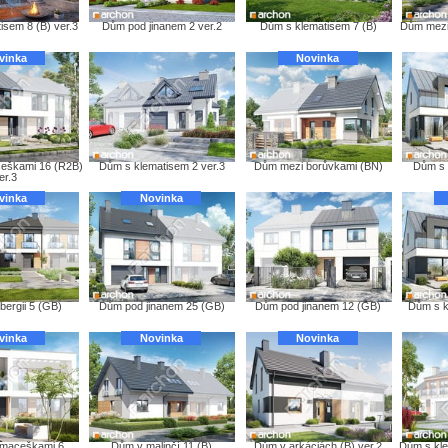
isem 8 (B) ver.3
Dům pod jinanem 2 ver.2
Dům s klematisem 7 (B)
Dům mezi
vinka
Novinka
eškami 16 (R2B)
Dům s klematisem 2 ver.3
Dům mezi borůvkami (BN)
Dům s 
er.3
vinka
Novinka
bergii 5 (GB)
Dům pod jinanem 25 (GB)
Dům pod jinanem 12 (GB)
Dům s k
vinka
Novinka
Novinka
maceškami 6
Dům v malinčí 11 (B)
Dům v arkáciách (B) ver.2
Dům s kle