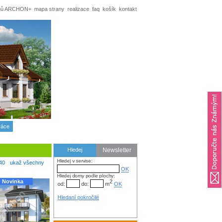
omů ARCHON+
mapa strany
realizace
faq
košík
kontakt
ráce
Hledej
Newsletter
Hledej v servise:
40
ukaž všechny
Hledej domy podle plochy:
Novinka
2
od:
do:
m
Hledaní pokročilé