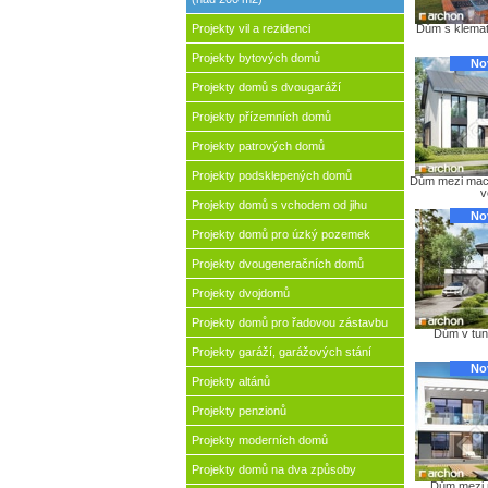
Projekty vil a rezidenci
Dům s klemat
Projekty bytových domů
No
Projekty domů s dvougaráží
Projekty přízemních domů
Projekty patrových domů
Projekty podsklepených domů
Dům mezi mac
v
Projekty domů s vchodem od jihu
No
Projekty domů pro úzký pozemek
Projekty dvougeneračních domů
Projekty dvojdomů
Projekty domů pro řadovou zástavbu
Dům v tun
Projekty garáží, garážových stání
No
Projekty altánů
Projekty penzionů
Projekty moderních domů
Projekty domů na dva způsoby
Dům mezi 