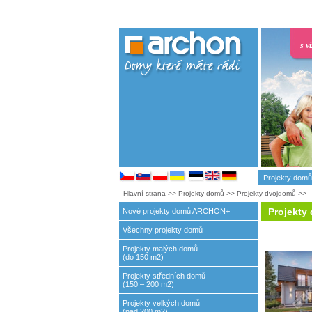
s v
Projekty domů
Hlavní strana
>>
Projekty domů
>>
Projekty dvojdomů
>>
Projekty
Nové projekty domů ARCHON+
Všechny projekty domů
Projekty malých domů
(do 150 m2)
Projekty středních domů
(150 – 200 m2)
Projekty velkých domů
(nad 200 m2)