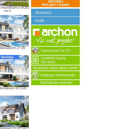
SROVNEJ
PROJEKTY DOMŮ
 maceškami 3 (R2B)
ver.3
Realizace
Košík
klematisem 27 (B)
Vybarvovač na CD
Novinka
Certifikát Kvality
ISO 9001
Bezplatný slepý výkaz výměr
Instalace hromosvodu
Souhlas ke změnám
lematisem 32 (GB)
matisem 20 (B) ver.2