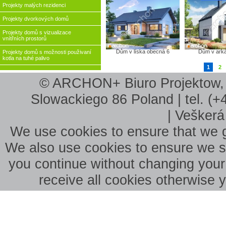
Projekty malých rezidenci
Projekty dvorkových domů
Projekty domů s vizualizace
vnítřních prostorů
Dům v líska obecná 6
Dům v arká
Projekty domů s možnosti použivaní
kotla na tuhé palivo
1
2
© ARCHON+ Biuro Projektow, B
Slowackiego 86 Poland | tel. (+
| Veškerá
We use cookies to ensure that we g
We also use cookies to ensure we sho
you continue without changing your 
receive all cookies otherwise 