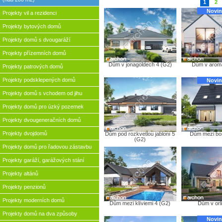
1
2
Novin
Projekty vil a rezidenci
Projekty bytových domů
Projekty domů s dvougaráží
Projekty přízemních domů
Dům v jonagoldech 4 (G2)
Dům v arom
Projekty patrových domů
Projekty podsklepených domů
Novin
Projekty domů s vchodem od jihu
Projekty domů pro úzký pozemek
Projekty dvougeneračních domů
Projekty dvojdomů
Dům pod rozkvetlou jabloní 5
Dům mezi bo
(G2)
Projekty domů pro řadovou zástavbu
Projekty garáží, garážových stání
Projekty altánů
Projekty penzionů
Projekty moderních domů
Dům mezi klíviemi 4 (G2)
Dům v orl
Projekty domů na dva způsoby
Novin