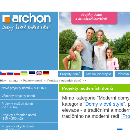
Projekty domů
s vizualizaci interiéru!
Projekty domů
Kde koupit projekt
Příručka 
Hlavní strana
>>
Projekty domů
>>
Projekty moderních domů
>>
Projekty moderních domů
Nové projekty domů ARCHON+
Všechny projekty domů
Mimo kategorie "Moderní domy"
kategorie
"Domy v dvě style"
, 
Projekty malých domů
(do 150 m2)
elevace - s tradičními a moder
Projekty středních domů
tradičního na moderní radí
"Pro
(150 – 200 m2)
Projekty velkých domů
(nad 200 m2)