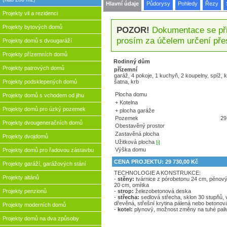
Hlavní údaje
Půdorysy
Pohledy
Řezy
Projekty vil a rezidenci
Projekty bytových domů
POZOR!
Dokumentace se přip
prosím za účelem určení pře
Projekty domů s dvougaráží
Projekty přízemních domů
Rodinný dům
Projekty patrových domů
přízemní
garáž, 4 pokoje, 1 kuchyň, 2 koupelny, spíž, k
šatna, krb
Projekty podsklepených domů
Plocha domu
Projekty domů s vchodem od jihu
+ Kotelna
Projekty domů pro úzký pozemek
+ plocha garáže
Pozemek
29
Projekty dvougeneračních domů
Obestavěný prostor
Zastavěná plocha
Projekty dvojdomů
Užitková plocha
[i]
Výška domu
Projekty domů pro řadovou zástavbu
CENA PROJEKTU: 29 730,00 Kč
Projekty garáží, garážových stání
TECHNOLOGIE A KONSTRUKCE:
Projekty altánů
-
stěny:
tvárnice z pórobetonu 24 cm, pĕnový
20 cm, omítka
-
strop:
železobetonová deska
Projekty penzionů
-
střecha:
sedlová střecha, sklon 30 stupňů,
dřevěná, střešní krytina pálená nebo betonov
Projekty moderních domů
-
kotel:
plynový, možnost změny na tuhé pali
Projekty domů na dva způsoby