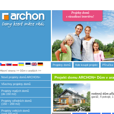
Projekty domů
s vizualizaci interiéru!
Projekty domů
Kde koupit projekt
Příručka 
Hlavní strana
>>
Dům v araliách
>>
Projekt domu ARCHON+ Dům v ara
Nové projekty domů ARCHON+
Všechny projekty domů
Projekty malých domů
rodinný dům
pří
(do 150 m2)
garáž, 4 pokoje, 1
Projekty středních domů
(150 – 200 m2)
Projekty velkých domů
(nad 200 m2)