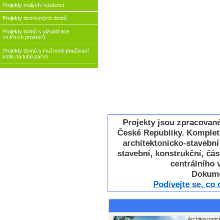
Projekty malých rezidenci
Projekty dvorkových domů
Projekty domů s vizualizace
vnítřních prostorů
Projekty domů s možnosti použivaní
kotla na tuhé palivo
Projekty jsou zpracovan
České Republiky. Komplet
architektonicko-stavebn
stavební, konstrukční, část
centrálního v
Dokume
Podívejte se, co
Architektonic