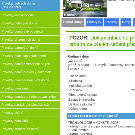
Projekty velkých domů
(nad 200 m2)
Projekty vil a rezidenci
Hlavní údaje
Půdorysy
Pohledy
Řezy
Projekty bytových domů
Projekty domů s dvougaráží
POZOR!
Dokumentace se přip
Projekty přízemních domů
prosím za účelem určení pře
Projekty patrových domů
Projekty podsklepených domů
Rodinný dům
přízemní
Projekty domů s vchodem od jihu
garáž, 4 pokoje, 1 kuchyň, 2 koupelny, kotelna
šatna, krb
Projekty domů pro úzký pozemek
Plocha domu
Projekty dvougeneračních domů
+ Kotelna
+ plocha garáže
Projekty dvojdomů
Pozemek
22
Obestavěný prostor
Projekty domů pro řadovou zástavbu
Zastavěná plocha
Užitková plocha
Projekty garáží, garážových stání
[i]
Výška domu
Projekty altánů
CENA PROJEKTU: 27 263,00 Kč
Projekty penzionů
TECHNOLOGIE A KONSTRUKCE:
-
stěny:
tvárnice z pórobetonu 24 cm, pĕnový
Projekty moderních domů
20 cm, omítka
-
strop:
drevĕný