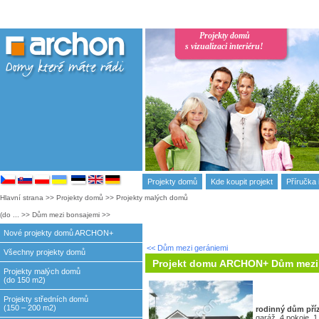
Projekty domů
s vizualizaci interiéru!
Projekty domů
Kde koupit projekt
Příručka 
Hlavní strana
>>
Projekty domů
>>
Projekty malých domů
(do ...
>>
Dům mezi bonsajemi
>>
Nové projekty domů ARCHON+
<< Dům mezi gerániemi
Všechny projekty domů
Projekt domu ARCHON+ Dům mezi
Projekty malých domů
(do 150 m2)
Projekty středních domů
(150 – 200 m2)
rodinný dům
pří
garáž, 4 pokoje, 1