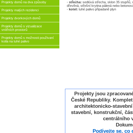
-
střecha:
sedlová střecha, sklon 35 stupňů,
Projekty domů na dva způsoby
dřevěná, střešní krytina pálená nebo betonov
-
kotel:
tuhé palivo připadaně plyn
Projekty malých rezidenci
Projekty dvorkových domů
Projekty domů s vizualizace
vnítřních prostorů
Projekty domů s možnosti použivaní
kotla na tuhé palivo
Projekty jsou zpracovan
České Republiky. Komplet
architektonicko-stavebn
stavební, konstrukční, část
centrálního v
Dokume
Podívejte se, co