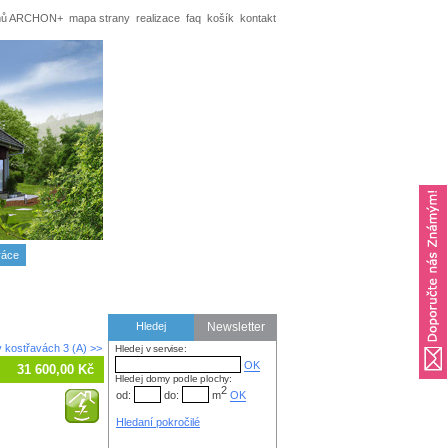
omů ARCHON+
mapa strany
realizace
faq
košík
kontakt
ráce
Hledej
Newsletter
 kostřavách 3 (A) >>
Hledej v servise:
31 600,00 Kč
Hledej domy podle plochy:
2
od:
do:
m
Hledaní pokročilé