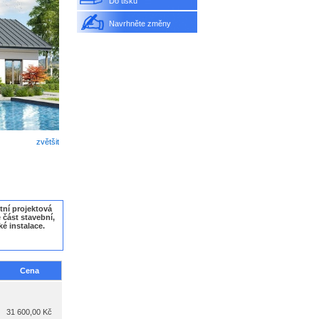
Do tisku
Navrhněte změny
zvětšit
tní projektová
část stavební,
ké instalace.
Cena
31 600,00 Kč