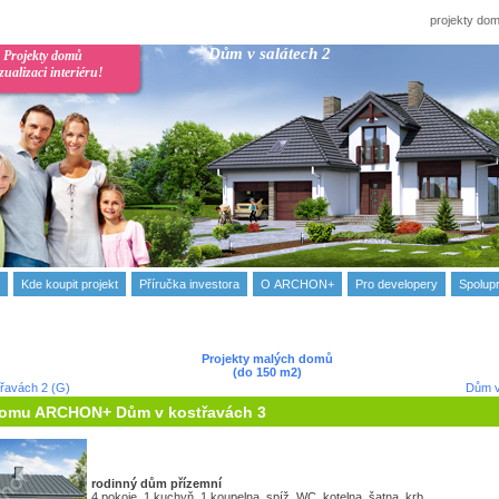
projekty d
Dům v salátech 2
Projekty domů
izualizaci interiéru!
Kde koupit projekt
Příručka investora
О ARCHON+
Pro developery
Spolup
Projekty malých domů
(do 150 m2)
řavách 2 (G)
Dům v
domu ARCHON+ Dům v kostřavách 3
rodinný dům
přízemní
4 pokoje, 1 kuchyň, 1 koupelna, spíž, WC, kotelna, šatna, krb,