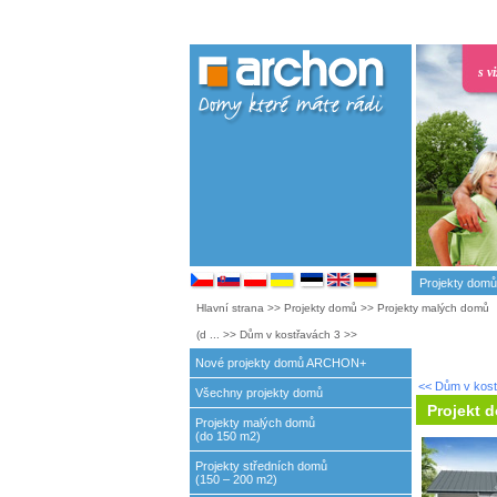
s v
Projekty domů
Hlavní strana
>>
Projekty domů
>>
Projekty malých domů
(d ...
>>
Dům v kostřavách 3
>>
Nové projekty domů ARCHON+
<< Dům v kost
Všechny projekty domů
Projekt 
Projekty malých domů
(do 150 m2)
Projekty středních domů
(150 – 200 m2)