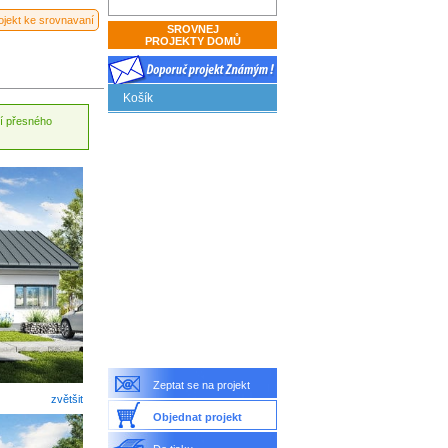
rojekt ke srovnavaní
SROVNEJ
PROJEKTY DOMŮ
Košík
ní přesného
Zeptat se na projekt
zvětšit
Objednat projekt