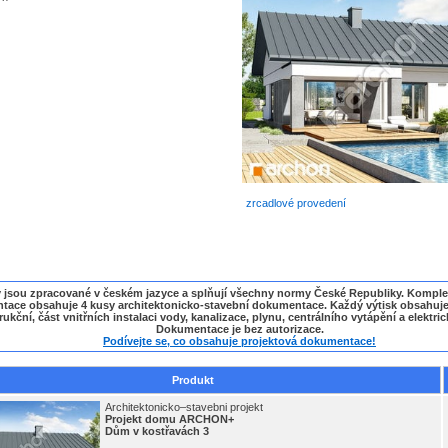
zrcadlové provedení
y jsou zpracované v českém jazyce a splňují všechny normy České Republiky. Komple
ace obsahuje 4 kusy architektonicko-stavební dokumentace. Každý výtisk obsahuje 
ukční, část vnitřních instalaci vody, kanalizace, plynu, centrálního vytápění a elektric
Dokumentace je bez autorizace.
Podívejte se, co obsahuje projektová dokumentace!
Produkt
Architektonicko–stavebni projekt
Projekt domu ARCHON+
Dům v kostřavách 3