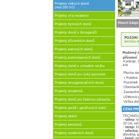
Projekty velkých domů
(nad 200 m2)
Projekty vil a rezidenci
Hlavní údaje
Projekty bytových domů
Projekty domů s dvougaráží
POZOR!
Projekty přízemních domů
termínu 
Projekty patrových domů
Rodinný 
přízemní
Projekty podsklepených domů
4 pokoje, 
krb
Projekty domů s vchodem od jihu
Plocha d
Projekty domů pro úzký pozemek
+ Kotelna
Pozemek
Projekty dvougeneračních domů
Obestavěn
Projekty dvojdomů
Zastavěná
Užitková 
Projekty domů pro řadovou zástavbu
Výška do
Projekty garáží, garážových stání
CENA PRO
TECHNOL
Projekty altánů
-
stěny:
tv
20 cm, om
Projekty penzionů
-
strop:
že
-
střecha:
Projekty moderních domů
dřevěná, p
-
kotel:
pl