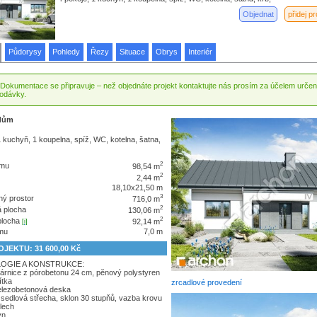
Objednat
přidej p
Půdorysy
Pohledy
Řezy
Situace
Obrys
Interiér
Dokumentace se připravuje – než objednáte projekt kontaktujte nás prosím za účelem urče
dodávky.
dům
1 kuchyň, 1 koupelna, spíž, WC, kotelna, šatna,
2
omu
98,54 m
2
2,44 m
18,10x21,50 m
3
ý prostor
716,0 m
2
 plocha
130,06 m
2
plocha
92,14 m
[i]
mu
7,0 m
JEKTU: 31 600,00 Kč
OGIE A KONSTRUKCE:
árnice z pórobetonu 24 cm, pĕnový polystyren
ítka
zrcadlové provedení
lezobetonová deska
sedlová střecha, sklon 30 stupňů, vazba krovu
lech
yn