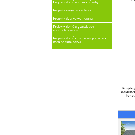
Projekty domů na dva způsoby
Projekty malých rezidenci
Projekty dvorkových domů
Projekty domů s vizualizace
vnítřních prostorů
Projekty domů s možnosti použivaní
kotla na tuhé palivo
Projekt
dokument
konstr