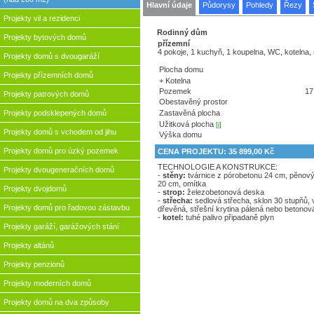
Hlavní údaje
Půdorysy
Pohledy
Řezy
Projekty vil a rezidenci
Rodinný dům
Projekty bytových domů
přízemní
4 pokoje, 1 kuchyň, 1 koupelna, WC, kotelna, 
Projekty domů s dvougaráží
Plocha domu
Projekty přízemních domů
+ Kotelna
Pozemek
17
Projekty patrových domů
Obestavěný prostor
Zastavěná plocha
Projekty podsklepených domů
Užitková plocha
[i]
Projekty domů s vchodem od jihu
Výška domu
Projekty domů pro úzký pozemek
CENA PROJEKTU: 35 899,00 Kč
TECHNOLOGIE A KONSTRUKCE:
Projekty dvougeneračních domů
-
stěny:
tvárnice z pórobetonu 24 cm, pĕnový
20 cm, omítka
Projekty dvojdomů
-
strop:
železobetonová deska
-
střecha:
sedlová střecha, sklon 30 stupňů,
Projekty domů pro řadovou zástavbu
dřevěná, střešní krytina pálená nebo betonov
-
kotel:
tuhé palivo připadaně plyn
Projekty garáží, garážových stání
Projekty altánů
Projekty penzionů
Projekty moderních domů
Projekty domů na dva způsoby