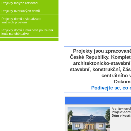
Projekty malých rezidenci
Projekty dvorkových domů
Projekty domů s vizualizace
vnítřních prostorů
Projekty domů s možnosti použivaní
kotla na tuhé palivo
Projekty jsou zpracovan
České Republiky. Komplet
architektonicko-stavebn
stavební, konstrukční, část
centrálního v
Dokume
Podívejte se, co
Architektonic
Projekt do
Dům v kostř