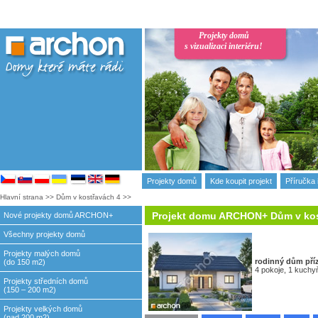
Projekty domů
s vizualizaci interiéru!
Projekty domů
Kde koupit projekt
Příručka 
Hlavní strana
>>
Dům v kostřavách 4
>>
Projekt domu ARCHON+ Dům v kos
Nové projekty domů ARCHON+
Všechny projekty domů
Projekty malých domů
rodinný dům
pří
(do 150 m2)
4 pokoje, 1 kuchyň
Projekty středních domů
(150 – 200 m2)
Projekty velkých domů
(nad 200 m2)