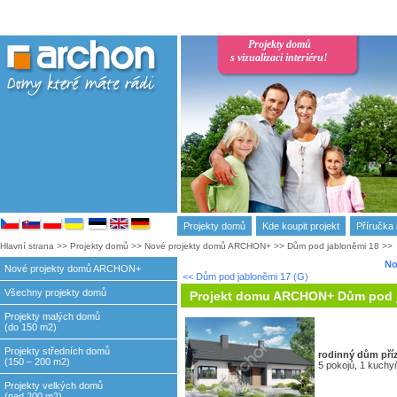
Projekty domů
s vizualizaci interiéru!
Projekty domů
Kde koupit projekt
Příručka 
Hlavní strana
>>
Projekty domů
>>
Nové projekty domů ARCHON+
>>
Dům pod jabloněmi 18
>>
No
Nové projekty domů ARCHON+
<< Dům pod jabloněmi 17 (G)
Všechny projekty domů
Projekt domu ARCHON+ Dům pod 
Projekty malých domů
(do 150 m2)
Projekty středních domů
rodinný dům
pří
(150 – 200 m2)
5 pokojů, 1 kuchyň
Projekty velkých domů
(nad 200 m2)