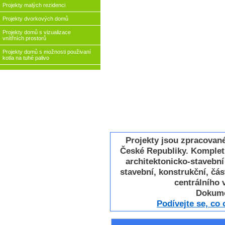
Projekty malých rezidenci
Projekty dvorkových domů
Projekty domů s vizualizace
vnítřních prostorů
Projekty domů s možnosti použivaní
kotla na tuhé palivo
Projekty jsou zpracovan
České Republiky. Komplet
architektonicko-stavebn
stavební, konstrukční, část
centrálního v
Dokume
Podívejte se, co