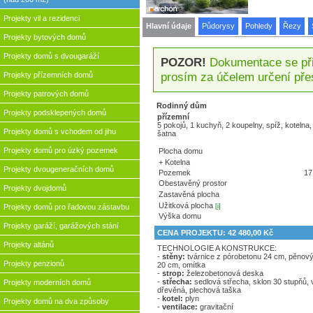
Projekty vil a rezidenci
Hlavní údaje
Půdorysy
Pohledy
Řezy
Projekty bytových domů
Projekty domů s dvougaráží
POZOR!
Dokumentace se přip
prosím za účelem určení pře
Projekty přízemních domů
Projekty patrových domů
Rodinný dům
Projekty podsklepených domů
přízemní
5 pokojů, 1 kuchyň, 2 koupelny, spíž, kotelna,
Projekty domů s vchodem od jihu
šatna
Projekty domů pro úzký pozemek
Plocha domu
+ Kotelna
Projekty dvougeneračních domů
Pozemek
17
Obestavěný prostor
Projekty dvojdomů
Zastavěná plocha
Užitková plocha
[i]
Projekty domů pro řadovou zástavbu
Výška domu
Projekty garáží, garážových stání
CENA PROJEKTU: 42 480,00 Kč
Projekty altánů
TECHNOLOGIE A KONSTRUKCE:
-
stěny:
tvárnice z pórobetonu 24 cm, pĕnový
Projekty penzionů
20 cm, omítka
-
strop:
železobetonová deska
-
střecha:
sedlová střecha, sklon 30 stupňů,
Projekty moderních domů
dřevěná, plechová taška
-
kotel:
plyn
Projekty domů na dva způsoby
-
ventilace:
gravitační