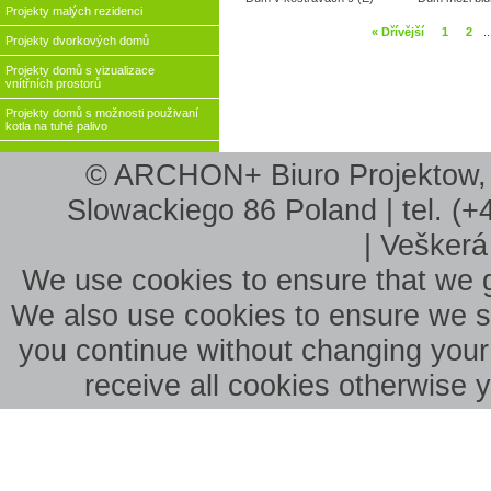
Projekty malých rezidenci
« Dřívější
1
2
..
Projekty dvorkových domů
Projekty domů s vizualizace
vnítřních prostorů
Projekty domů s možnosti použivaní
kotla na tuhé palivo
© ARCHON+ Biuro Projektow, B
Slowackiego 86 Poland | tel. (+
| Veškerá
We use cookies to ensure that we g
We also use cookies to ensure we sho
you continue without changing your 
receive all cookies otherwise 