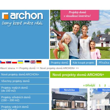
Projekty domů
s vizualizaci interiéru!
Projekty domů
Kde koupit projekt
Příručka 
Hlavní strana
>>
Projekty domů
>>
Nové projekty domů ARCHON+
>>
Nové projekty domů ARCHON+
Nové projekty domů ARCHON+
Všechny projekty domů
« Dřívější
1
2
..
Projekty malých domů
Novinka
Novin
(do 150 m2)
Projekty středních domů
(150 – 200 m2)
Projekty velkých domů
(nad 200 m2)