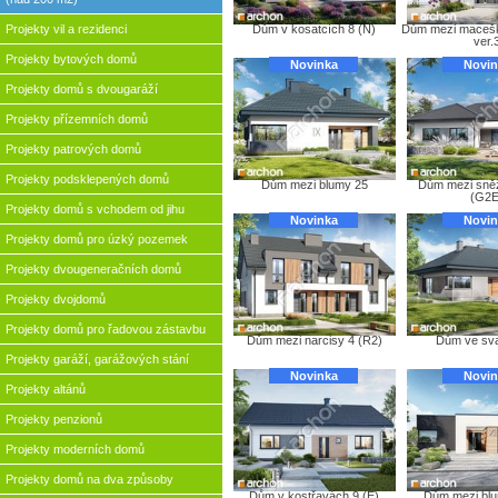
Projekty vil a rezidenci
Dům v kosatcích 8 (N)
Dům mezi macešk
ver.
Projekty bytových domů
Novinka
Novin
Projekty domů s dvougaráží
Projekty přízemních domů
Projekty patrových domů
Projekty podsklepených domů
Dům mezi blumy 25
Dům mezi sně
(G2E
Projekty domů s vchodem od jihu
Novinka
Novin
Projekty domů pro úzký pozemek
Projekty dvougeneračních domů
Projekty dvojdomů
Projekty domů pro řadovou zástavbu
Dům mezi narcisy 4 (R2)
Dům ve sva
Projekty garáží, garážových stání
Novinka
Novin
Projekty altánů
Projekty penzionů
Projekty moderních domů
Projekty domů na dva způsoby
Dům v kostřavách 9 (E)
Dům mezi blu