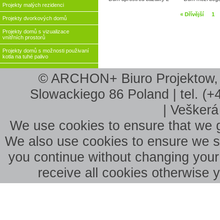
Projekty malých rezidenci
« Dřívější
1
Projekty dvorkových domů
Projekty domů s vizualizace
vnítřních prostorů
Projekty domů s možnosti použivaní
kotla na tuhé palivo
© ARCHON+ Biuro Projektow, B
Slowackiego 86 Poland | tel. (+
| Veškerá
We use cookies to ensure that we g
We also use cookies to ensure we sho
you continue without changing your 
receive all cookies otherwise 