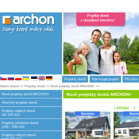
Projekty domů
s vizualizaci interiéru!
Projekty domů
Kde koupit projekt
Příručka 
Hlavní strana
>>
Projekty domů
>>
Nové projekty domů ARCHON+
>>
Nové projekty domů ARCHON+
Nové projekty domů ARCHON+
Všechny projekty domů
« Dřívější
1
Projekty malých domů
Novinka
Novin
(do 150 m2)
Projekty středních domů
(150 – 200 m2)
Projekty velkých domů
(nad 200 m2)