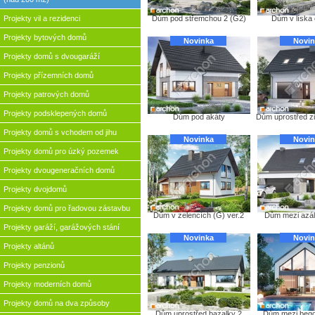
Projekty vil a rezidenci
Dům pod střemchou 2 (G2)
Dům v líska
Projekty bytových domů
Novinka
Novin
Projekty domů s dvougaráží
Projekty přízemních domů
Projekty patrových domů
Projekty podsklepených domů
Dům pod akáty
Dům uprostřed z
Projekty domů s vchodem od jihu
Novinka
Novin
Projekty domů pro úzký pozemek
Projekty dvougeneračních domů
Projekty dvojdomů
Projekty domů pro řadovou zástavbu
Dům v zelencích (G) ver.2
Dům mezi azál
Projekty garáží, garážových stání
Novinka
Novin
Projekty altánů
Projekty penzionů
Projekty moderních domů
Projekty domů na dva způsoby
Dům uprostřed bazalky 2
Dům mezi bego