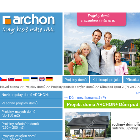
Projekty domů
s vizualizaci interiéru!
Projekty domů
Kde koupit projekt
Příručka 
Hlavní strana
>>
Projekty domů
>>
Projekty podsklepených domů
>>
Dům pod lipou 2 (P) ver.2
>
Pr
Nové projekty domů ARCHON+
<< Dům mezi kanama 2 (P)
Všechny projekty domů
Projekt domu ARCHON+ Dům pod li
Projekty malých domů
(do 150 m2)
Projekty středních domů
rodinný dům
pří
(150 – 200 m2)
suterén, 3 pokoje
Projekty velkých domů
(nad 200 m2)