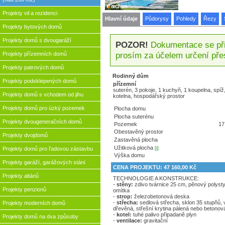
Projekty vil a rezidenci
Hlavní údaje
Půdorysy
Pohledy
Řezy
Projekty bytových domů
Projekty domů s dvougaráží
POZOR!
Dokumentace se přip
prosím za účelem určení pře
Projekty přízemních domů
Projekty patrových domů
Rodinný dům
Projekty podsklepených domů
přízemní
suterén, 3 pokoje, 1 kuchyň, 1 koupelna, spí
Projekty domů s vchodem od jihu
kotelna, hospodářský prostor
Projekty domů pro úzký pozemek
Plocha domu
Plocha suterénu
Projekty dvougeneračních domů
Pozemek
17
Obestavěný prostor
Projekty dvojdomů
Zastavěná plocha
Užitková plocha
[i]
Projekty domů pro řadovou zástavbu
Výška domu
Projekty garáží, garážových stání
CENA PROJEKTU: 47 160,00 Kč
Projekty altánů
TECHNOLOGIE A KONSTRUKCE:
-
stěny:
zdivo tvárnice 25 cm, pĕnový polyst
Projekty penzionů
omítka
-
strop:
železobetonová deska
-
střecha:
sedlová střecha, sklon 35 stupňů,
Projekty moderních domů
dřevěná, střešní krytina pálená nebo betonov
-
kotel:
tuhé palivo připadaně plyn
Projekty domů na dva způsoby
-
ventilace:
gravitační