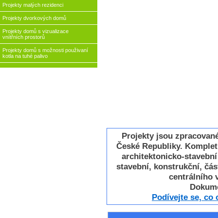
Projekty malých rezidenci
Projekty dvorkových domů
Projekty domů s vizualizace
vnítřních prostorů
Projekty domů s možnosti použivaní
kotla na tuhé palivo
Projekty jsou zpracovan
České Republiky. Komplet
architektonicko-stavebn
stavební, konstrukční, část
centrálního v
Dokume
Podívejte se, co