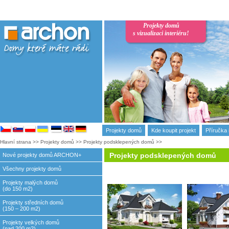
Projekty domů
s vizualizaci interiéru!
Projekty domů
Kde koupit projekt
Příručka 
Hlavní strana
>>
Projekty domů
>>
Projekty podsklepených domů
>>
Projekty podsklepených domů
Nové projekty domů ARCHON+
Všechny projekty domů
Projekty malých domů
(do 150 m2)
Projekty středních domů
(150 – 200 m2)
Projekty velkých domů
(nad 200 m2)