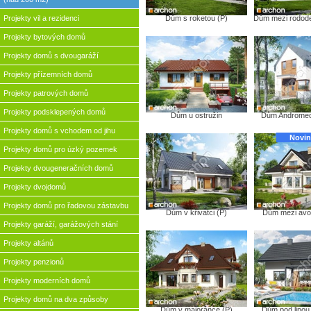
Projekty vil a rezidenci
Dům s roketou (P)
Dům mezi rodode
Projekty bytových domů
Projekty domů s dvougaráží
Projekty přízemních domů
Projekty patrových domů
Projekty podsklepených domů
Dům u ostružin
Dům Andromeda
Projekty domů s vchodem od jihu
Novin
Projekty domů pro úzký pozemek
Projekty dvougeneračních domů
Projekty dvojdomů
Projekty domů pro řadovou zástavbu
Dům v křivatci (P)
Dům mezi avo
Projekty garáží, garážových stání
Projekty altánů
Projekty penzionů
Projekty moderních domů
Projekty domů na dva způsoby
Dům v majoránce (P)
Dům pod lipou 