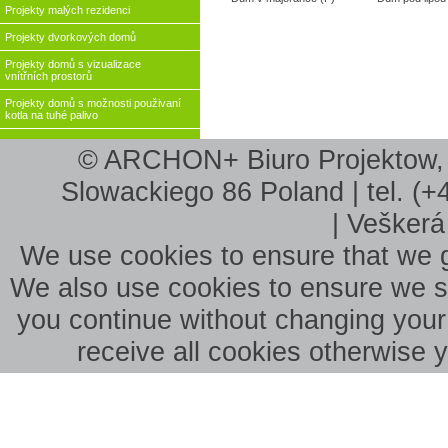
Projekty malých rezidenci
Projekty dvorkových domů
Projekty domů s vizualizace
vnítřních prostorů
Projekty domů s možnosti použivaní
kotla na tuhé palivo
© ARCHON+ Biuro Projektow, B
Slowackiego 86 Poland | tel. (+
| Veškerá
We use cookies to ensure that we g
We also use cookies to ensure we sho
you continue without changing your 
receive all cookies otherwise 