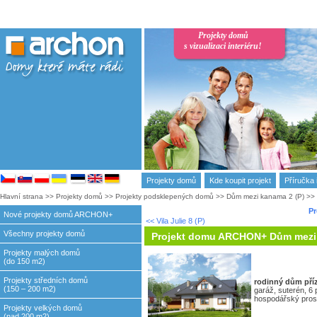
Projekty domů
s vizualizaci interiéru!
Projekty domů
Kde koupit projekt
Příručka 
Hlavní strana
>>
Projekty domů
>>
Projekty podsklepených domů
>>
Dům mezi kanama 2 (P)
>>
Pr
Nové projekty domů ARCHON+
<< Vila Julie 8 (P)
Všechny projekty domů
Projekt domu ARCHON+ Dům mezi 
Projekty malých domů
(do 150 m2)
Projekty středních domů
rodinný dům
pří
(150 – 200 m2)
garáž, suterén, 6 
hospodářský prost
Projekty velkých domů
(nad 200 m2)