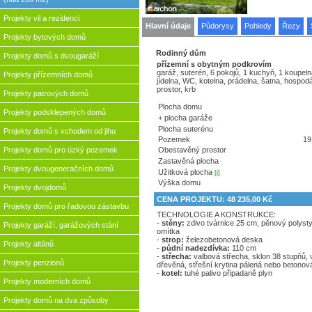
Projekty vil a rezidenci
Hlavní údaje
Půdorysy
Pohledy
Řezy
Projekty bytových domů
Rodinný dům
Projekty domů s dvougaráží
přízemní s obytným podkrovím
garáž, suterén, 6 pokojů, 1 kuchyň, 1 koupeln
Projekty přízemních domů
jídelna, WC, kotelna, prádelna, šatna, hospod
prostor, krb
Projekty patrových domů
Plocha domu
Projekty podsklepených domů
+ plocha garáže
Plocha suterénu
Projekty domů s vchodem od jihu
Pozemek
19
Obestavěný prostor
Projekty domů pro úzký pozemek
Zastavěná plocha
Projekty dvougeneračních domů
Užitková plocha
[i]
Výška domu
Projekty dvojdomů
CENA PROJEKTU: 48 235,00 Kč
Projekty domů pro řadovou zástavbu
TECHNOLOGIE A KONSTRUKCE:
-
stěny:
zdivo tvárnice 25 cm, pĕnový polyst
Projekty garáží, garážových stání
omítka
-
strop:
železobetonová deska
Projekty altánů
-
půdní nadezdívka:
110 cm
-
střecha:
valbová střecha, sklon 38 stupňů,
Projekty penzionů
dřevěná, střešní krytina pálená nebo betonov
-
kotel:
tuhé palivo připadaně plyn
Projekty moderních domů
Projekty domů na dva způsoby