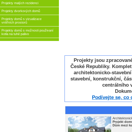
Projekty malých rezidenci
Projekty dvorkových domů
Projekty domů s vizualizace
vnítřních prostorů
Projekty domů s možnosti použivaní
kotla na tuhé palivo
Projekty jsou zpracovan
České Republiky. Komplet
architektonicko-stavebn
stavební, konstrukční, část
centrálního v
Dokume
Podívejte se, co
Architektonic
Projekt do
Dům mezi ka